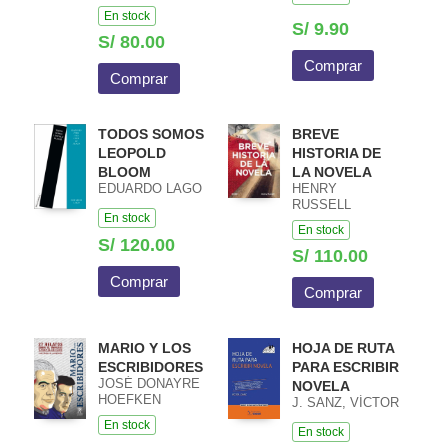
BERGARECHE
En stock
S/ 9.90
S/ 80.00
Comprar
Comprar
TODOS SOMOS
BREVE
LEOPOLD
HISTORIA DE
BLOOM
LA NOVELA
EDUARDO LAGO
HENRY
RUSSELL
En stock
En stock
S/ 120.00
S/ 110.00
Comprar
Comprar
MARIO Y LOS
HOJA DE RUTA
ESCRIBIDORES
PARA ESCRIBIR
JOSÉ DONAYRE
NOVELA
HOEFKEN
J. SANZ, VÍCTOR
En stock
En stock