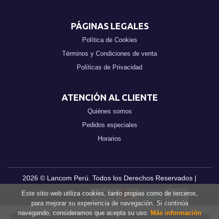
PÁGINAS LEGALES
Política de Cookies
Términos y Condiciones de venta
Políticas de Privacidad
ATENCIÓN AL CLIENTE
Quiénes somos
Pedidos especiales
Horarios
2026 ©
Lancom Perú
. Todos los Derechos Reservados |
Grupo Trevenque
Este sitio web utiliza cookies, tanto propias como de terceros,
para mejorar su experiencia de navegación. Si continúa
navegando, consideramos que acepta su uso.
Más información