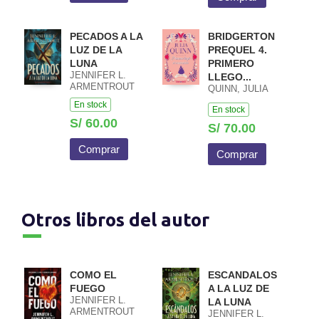
PECADOS A LA
BRIDGERTON
LUZ DE LA
PREQUEL 4.
LUNA
PRIMERO
JENNIFER L.
LLEGO...
ARMENTROUT
QUINN, JULIA
En stock
En stock
S/ 60.00
S/ 70.00
Comprar
Comprar
Otros libros del autor
COMO EL
ESCANDALOS
FUEGO
A LA LUZ DE
JENNIFER L.
LA LUNA
ARMENTROUT
JENNIFER L.