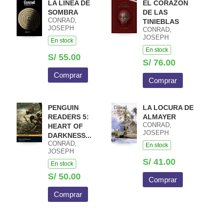
LA LÍNEA DE
EL CORAZÓN
SOMBRA
DE LAS
CONRAD,
TINIEBLAS
JOSEPH
CONRAD,
JOSEPH
En stock
En stock
S/ 55.00
S/ 76.00
Comprar
Comprar
PENGUIN
LA LOCURA DE
READERS 5:
ALMAYER
CONRAD,
HEART OF
JOSEPH
DARKNESS...
CONRAD,
En stock
JOSEPH
S/ 41.00
En stock
S/ 50.00
Comprar
Comprar