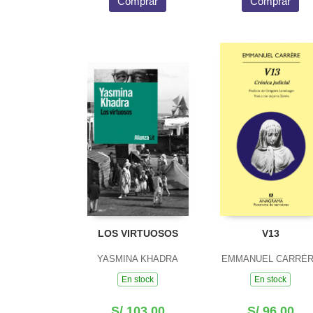
Comprar
Comprar
LOS VIRTUOSOS
V13
YASMINA KHADRA
EMMANUEL CARRÈ
En stock
En stock
S/ 103.00
S/ 96.00