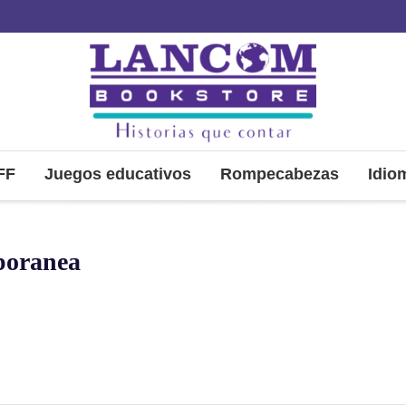
FF
Juegos educativos
Rompecabezas
Idio
poranea