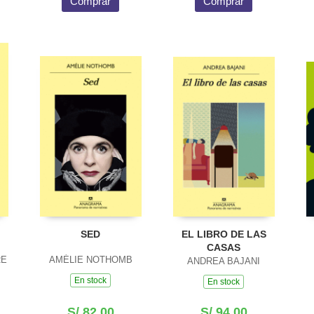
Comprar
Comprar
SED
EL LIBRO DE LAS
CASAS
RE
AMÉLIE NOTHOMB
ANDREA BAJANI
En stock
En stock
S/ 82.00
S/ 94.00