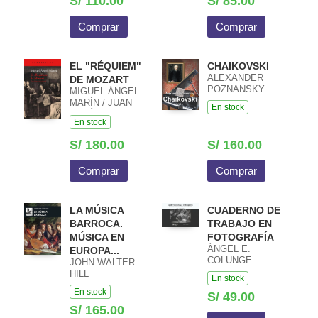
S/ 110.00
S/ 85.00
Comprar
Comprar
EL "RÉQUIEM"
CHAIKOVSKI
ALEXANDER
DE MOZART
POZNANSKY
MIGUEL ÁNGEL
MARÍN / JUAN
En stock
JOSÉ
En stock
CARRERAS
ARES
S/ 180.00
S/ 160.00
Comprar
Comprar
LA MÚSICA
CUADERNO DE
BARROCA.
TRABAJO EN
MÚSICA EN
FOTOGRAFÍA
ÁNGEL E.
EUROPA...
COLUNGE
JOHN WALTER
HILL
En stock
En stock
S/ 49.00
S/ 165.00