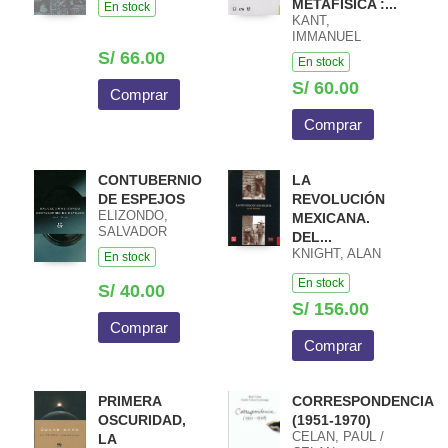
METAFÍSICA :...
En stock
CILLERUELO
KANT,
GARCÍA, JOSÉ
IMMANUEL
ÁNGEL COMP.
S/ 66.00
En stock
S/ 60.00
Comprar
Comprar
CONTUBERNIO
LA
DE ESPEJOS
REVOLUCIÓN
ELIZONDO,
MEXICANA.
SALVADOR
DEL...
KNIGHT, ALAN
En stock
En stock
S/ 40.00
S/ 156.00
Comprar
Comprar
PRIMERA
CORRESPONDENCIA
OSCURIDAD,
(1951-1970)
CELAN, PAUL /
LA