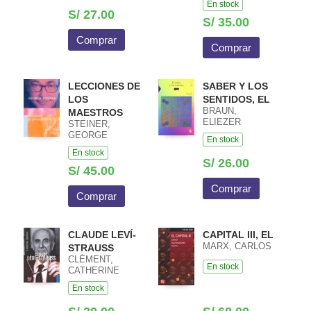
En stock
S/ 27.00
S/ 35.00
Comprar
Comprar
LECCIONES DE
SABER Y LOS
LOS
SENTIDOS, EL
BRAUN,
MAESTROS
ELIEZER
STEINER,
GEORGE
En stock
En stock
S/ 26.00
S/ 45.00
Comprar
Comprar
CLAUDE LEVÍ-
CAPITAL III, EL
MARX, CARLOS
STRAUSS
CLÉMENT,
En stock
CATHERINE
En stock