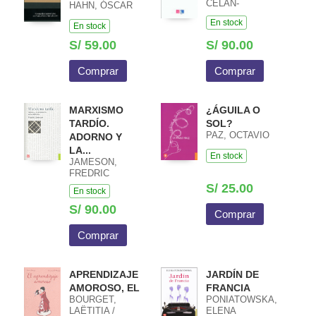
CELAN-
HAHN, ÓSCAR
LESTRANGE,
En stock
GISELE
En stock
S/ 59.00
S/ 90.00
Comprar
Comprar
MARXISMO
¿ÁGUILA O
TARDÍO.
SOL?
PAZ, OCTAVIO
ADORNO Y
LA...
En stock
JAMESON,
FREDRIC
S/ 25.00
En stock
S/ 90.00
Comprar
Comprar
APRENDIZAJE
JARDÍN DE
AMOROSO, EL
FRANCIA
BOURGET,
PONIATOWSKA,
LAËTITIA /
ELENA