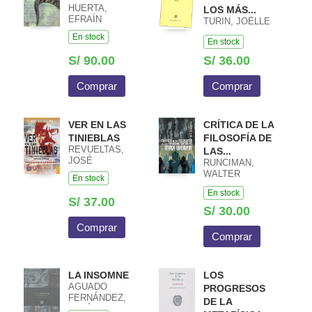
HUERTA,
LOS MÁS...
EFRAÍN
TURIN, JOËLLE
En stock
En stock
S/ 90.00
S/ 36.00
Comprar
Comprar
VER EN LAS
CRÍTICA DE LA
TINIEBLAS
FILOSOFÍA DE
REVUELTAS,
LAS...
JOSÉ
RUNCIMAN,
WALTER
En stock
GARRISON
En stock
S/ 37.00
S/ 30.00
Comprar
Comprar
LA INSOMNE
LOS
AGUADO
PROGRESOS
FERNÁNDEZ,
DE LA
JESÚS /