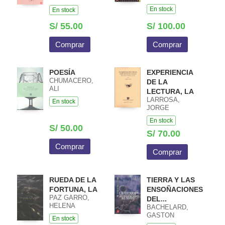
HOUDART,
En stock
En stock
EMMANUELLE
S/ 55.00
S/ 100.00
Comprar
Comprar
POESÍA
EXPERIENCIA
CHUMACERO,
DE LA
ALI
LECTURA, LA
LARROSA,
En stock
JORGE
En stock
S/ 50.00
S/ 70.00
Comprar
Comprar
RUEDA DE LA
TIERRA Y LAS
FORTUNA, LA
ENSOÑACIONES
PAZ GARRO,
DEL...
HELENA
BACHELARD,
GASTON
En stock