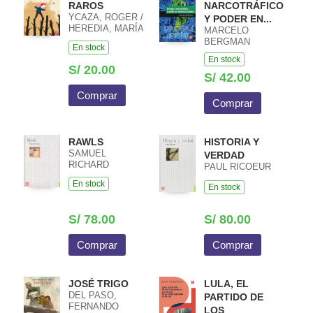
RAROS
NARCOTRÁFICO
YCAZA, ROGER /
Y PODER EN...
HEREDIA, MARÍA
MARCELO
FERNANDA
BERGMAN
En stock
En stock
S/ 20.00
S/ 42.00
Comprar
Comprar
RAWLS
HISTORIA Y
SAMUEL
VERDAD
RICHARD
PAUL RICOEUR
FREEMAN
En stock
En stock
S/ 78.00
S/ 80.00
Comprar
Comprar
JOSÉ TRIGO
LULA, EL
DEL PASO,
PARTIDO DE
FERNANDO
LOS