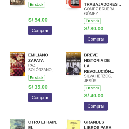
TRABAJADORES...
En stock
GÓMEZ BRUERA
GÓMEZ
S/ 54.00
En stock
S/ 80.00
Comprar
Comprar
EMILIANO
BREVE
ZAPATA
HISTORIA DE
PAZ
LA
SOLÓRZANO,
REVOLUCIÓN...
OCTAVIO
SILVA HERZOG,
En stock
JESÚS
S/ 35.00
En stock
S/ 40.00
Comprar
Comprar
OTRO EFRAÍN,
GRANDES
EL
LIBROS PARA