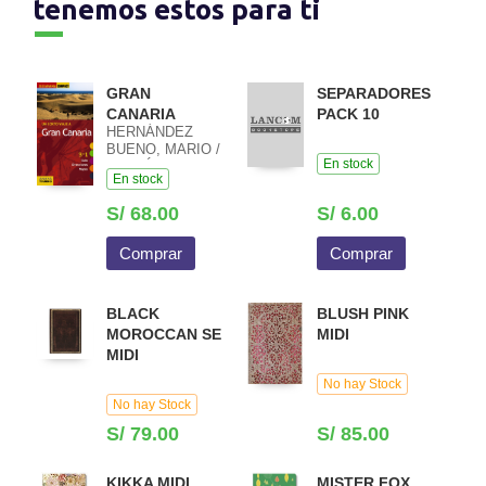
tenemos estos para ti
GRAN
SEPARADORES
CANARIA
PACK 10
HERNÁNDEZ
BUENO, MARIO /
En stock
MARTÍNEZ I
En stock
EDO, XAVIER
S/ 68.00
S/ 6.00
Comprar
Comprar
BLACK
BLUSH PINK
MOROCCAN SE
MIDI
MIDI
No hay Stock
No hay Stock
S/ 79.00
S/ 85.00
KIKKA MIDI
MISTER FOX